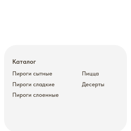
Будьте на связи
telegram
vkontakte
почта
телефон
ИП Праслова. Все права защищены.
Создание сайта ХэшTech