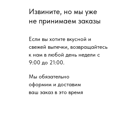
Извините, но мы уже
не принимаем заказы
Для клиента
Часто задаваемые вопросы
Оплата и доставка
Если вы хотите вкусной и
Политика конфиденциальности
свежей выпечки, возвращайтесь
Договор оферты
к нам в любой день недели с
9:00 до 21:00.
Мы обязательно
оформим и доставим
О пекарне
ваш заказ в это время
Адреса
О нас
Вакансии
Время работы
пн-вс: 09.00—21.00