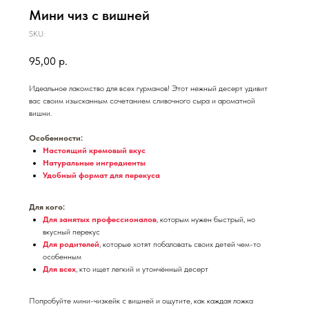
Мини чиз с вишней
SKU:
95,00
р.
Идеальное лакомство для всех гурманов! Этот нежный десерт удивит
вас своим изысканным сочетанием сливочного сыра и ароматной
вишни.
Особенности:
Настоящий кремовый вкус
Натуральные ингредиенты
Удобный формат для перекуса
Для кого:
Для занятых профессионалов
, которым нужен быстрый, но
вкусный перекус
Для родителей
, которые хотят побаловать своих детей чем-то
особенным
Для всех
, кто ищет легкий и утончённый десерт
Попробуйте мини-чизкейк с вишней и ощутите, как каждая ложка